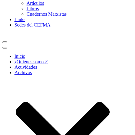
Artículos
Libros
Cuadernos Marxistas
Links
Sedes del CEFMA
Menú
de
Menú
navegación
de
Inicio
navegación
¿Quiénes somos?
Actividades
Archivos