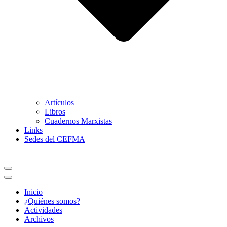
Artículos
Libros
Cuadernos Marxistas
Links
Sedes del CEFMA
Menú
de
Menú
navegación
de
Inicio
navegación
¿Quiénes somos?
Actividades
Archivos