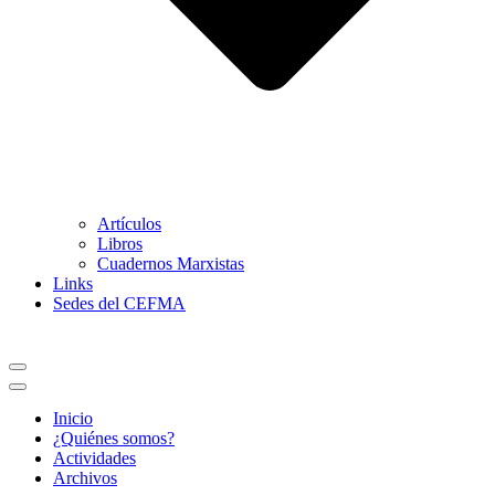
Artículos
Libros
Cuadernos Marxistas
Links
Sedes del CEFMA
Menú
de
Menú
navegación
de
Inicio
navegación
¿Quiénes somos?
Actividades
Archivos