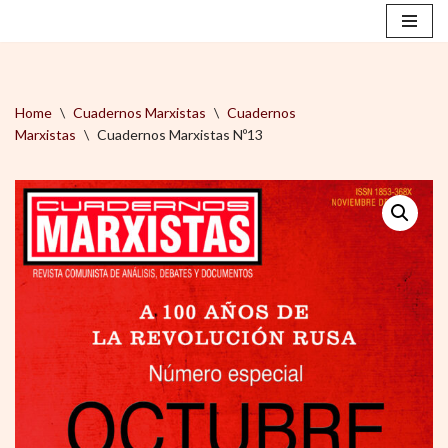
Saltar
al
contenido
Home
\
Cuadernos Marxistas
\
Cuadernos
Marxistas
\
Cuadernos Marxistas Nº13