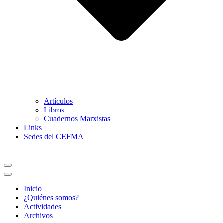
Artículos
Libros
Cuadernos Marxistas
Links
Sedes del CEFMA
Menú
de
Menú
navegación
de
Inicio
navegación
¿Quiénes somos?
Actividades
Archivos