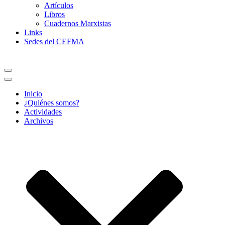
Artículos
Libros
Cuadernos Marxistas
Links
Sedes del CEFMA
Menú
de
Menú
navegación
de
Inicio
navegación
¿Quiénes somos?
Actividades
Archivos