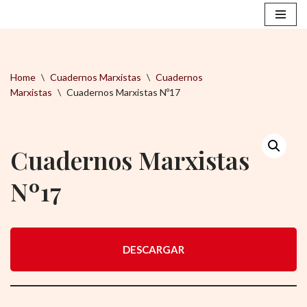
Saltar
al
contenido
Home
\
Cuadernos Marxistas
\
Cuadernos
Marxistas
\
Cuadernos Marxistas Nº17
Cuadernos Marxistas
Nº17
DESCARGAR