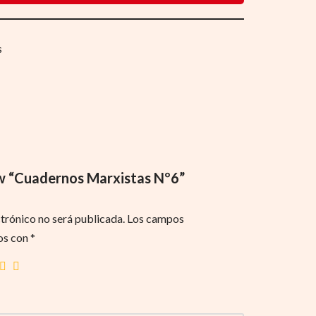
s
iew “Cuadernos Marxistas Nº6”
trónico no será publicada.
Los campos
os con
*