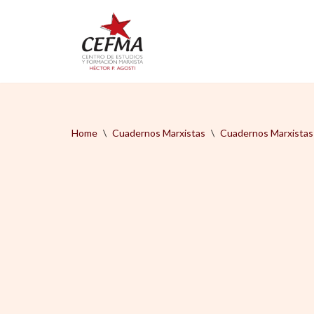
Saltar
al
contenido
Home
\
Cuadernos Marxistas
\
Cuadernos Marxistas